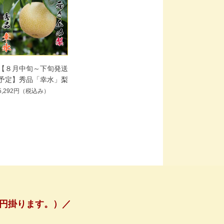
【８月中旬～下旬発送
予定】秀品「幸水」梨
5,292円
（税込み）
50円掛ります。）／