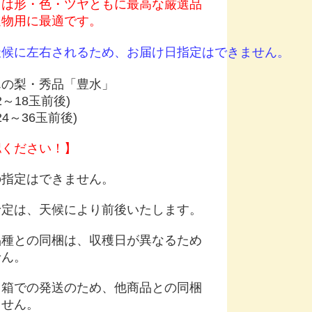
」は形・色・ツヤともに最高な厳選品
進物用に最適です。
天候に左右されるため、お届け日指定はできません。
んの梨・秀品「豊水」
12～18玉前後)
(24～36玉前後)
認ください！】
の指定はできません。
予定は、天候により前後いたします。
品種との同梱は、収穫日が異なるため
せん。
用箱での発送のため、他商品との同梱
ません。