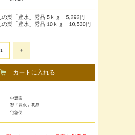
の梨「豊水」秀品 5ｋｇ 5,292円
の梨「豊水」秀品 10ｋｇ 10,530円
+
カートに入れる
中豊園
梨「豊水」秀品
宅急便