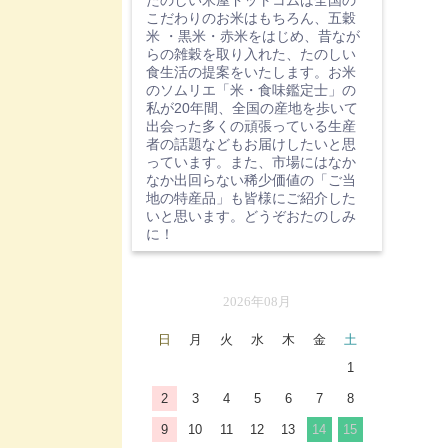
たのしい米屋ドットコムは全国の
こだわりのお米はもちろん、五穀
米 ・黒米・赤米をはじめ、昔なが
らの雑穀を取り入れた、たのしい
食生活の提案をいたします。お米
のソムリエ「米・食味鑑定士」の
私が20年間、全国の産地を歩いて
出会った多くの頑張っている生産
者の話題などもお届けしたいと思
っています。また、市場にはなか
なか出回らない稀少価値の「ご当
地の特産品」も皆様にご紹介した
いと思います。どうぞおたのしみ
に！
2026年08月
日
月
火
水
木
金
土
1
2
3
4
5
6
7
8
9
10
11
12
13
14
15