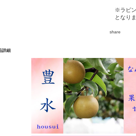
※ラピ
となり
share
品詳細