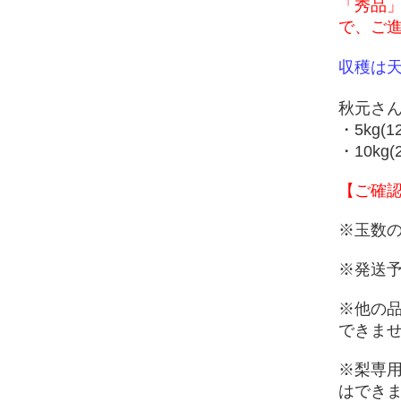
「秀品
で、ご
収穫は
秋元さ
・5kg(
・10kg
【ご確
※玉数
※発送
※他の
できま
※梨専
はでき