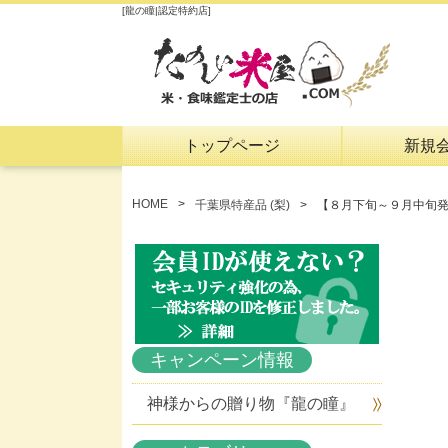
[龍の瞳|認定特約店]
トップページ
新規
HOME
千葉県特産品 (梨)
【８月下旬～９月中旬
キャンペーン情報
神様からの贈り物『龍の瞳』