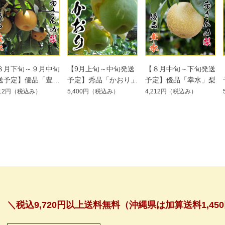
８月下旬～９月中旬
【9月上旬～中旬発送
【８月中旬～下旬発送
送予定】優品「豊
予定】秀品「かおり」
予定】優品「幸水」梨
」梨
梨
212円
（税込み）
5,400円
（税込み）
4,212円
（税込み）
＼税込9,720円以上送料無料（沖縄県は加算送料1,4