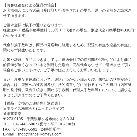
【お客様都合による返品の場合】
お客様都合による返品（受け取り拒否等含む）の場合、以下の金額をご請求さ
せて頂きます。
ご請求金額は以下の通りとなります。
往復送料 + 返品事務手数料 330円 +（代引きの場合、別途代金引換手数料330円
がかかります）
代金引換手数料は、商品の発送時に確定するため、配達の有無や返品の有無に
関わらず発生いたします。
お米や雑穀、食品につきましては、運送会社での長期間の保管などにより商品
的価値が無くなっていると判断した場合、商品代金も併せてご請求させて頂く
場合もございますので、ご了承のほどよろしくお願いいたします。
また、度重なる連絡において、連絡がつかない場合及び、未払いの状態が続く
場合には、警察への被害届及び、法的措置などに関わるすべての費用（内容証
明の発行料、裁判手続きに関わる手数料、代理人手数料等）についてご請求を
させて頂きますのでご了承ください。
【返品・交換のご連絡先と返送先】
日本ライズ株式会社(ニッポンライズ)
通販事業部
〒273-0105 千葉県鎌ヶ谷市鎌ヶ谷3-3-34
TEL 047-443-5067 (受付：平日10～18時)
FAX 047-498-5592（24時間受付）
E-Mail shop@tanosiikomeya.com