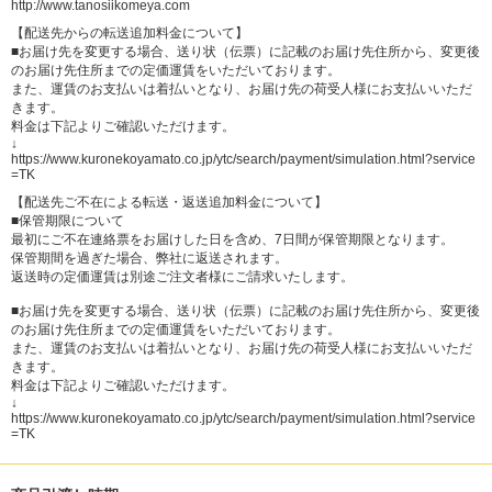
http://www.tanosiikomeya.com
【配送先からの転送追加料金について】
■お届け先を変更する場合、送り状（伝票）に記載のお届け先住所から、変更後
のお届け先住所までの定価運賃をいただいております。
また、運賃のお支払いは着払いとなり、お届け先の荷受人様にお支払いいただ
きます。
料金は下記よりご確認いただけます。
↓
https://www.kuronekoyamato.co.jp/ytc/search/payment/simulation.html?service
=TK
【配送先ご不在による転送・返送追加料金について】
■保管期限について
最初にご不在連絡票をお届けした日を含め、7日間が保管期限となります。
保管期間を過ぎた場合、弊社に返送されます。
返送時の定価運賃は別途ご注文者様にご請求いたします。
■お届け先を変更する場合、送り状（伝票）に記載のお届け先住所から、変更後
のお届け先住所までの定価運賃をいただいております。
また、運賃のお支払いは着払いとなり、お届け先の荷受人様にお支払いいただ
きます。
料金は下記よりご確認いただけます。
↓
https://www.kuronekoyamato.co.jp/ytc/search/payment/simulation.html?service
=TK