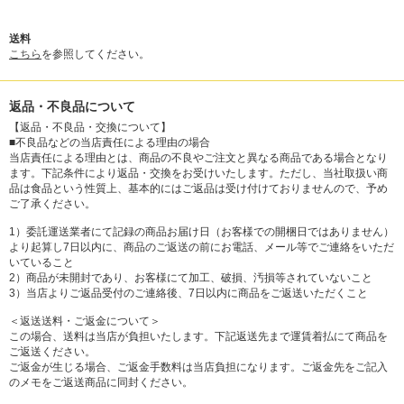
送料
こちら
を参照してください。
返品・不良品について
【返品・不良品・交換について】
■不良品などの当店責任による理由の場合
当店責任による理由とは、商品の不良やご注文と異なる商品である場合となり
ます。下記条件により返品・交換をお受けいたします。ただし、当社取扱い商
品は食品という性質上、基本的にはご返品は受け付けておりませんので、予め
ご了承ください。
1）委託運送業者にて記録の商品お届け日（お客様での開梱日ではありません）
より起算し7日以内に、商品のご返送の前にお電話、メール等でご連絡をいただ
いていること
2）商品が未開封であり、お客様にて加工、破損、汚損等されていないこと
3）当店よりご返品受付のご連絡後、7日以内に商品をご返送いただくこと
＜返送送料・ご返金について＞
この場合、送料は当店が負担いたします。下記返送先まで運賃着払にて商品を
ご返送ください。
ご返金が生じる場合、ご返金手数料は当店負担になります。ご返金先をご記入
のメモをご返送商品に同封ください。