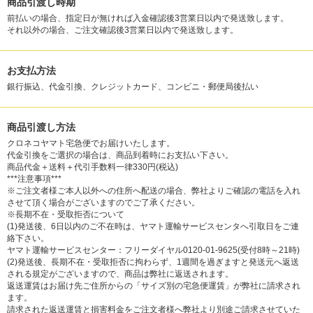
商品引渡し時期
前払いの場合、指定日が無ければ入金確認後3営業日以内で発送致します。
それ以外の場合、ご注文確認後3営業日以内で発送致します。
お支払方法
銀行振込、代金引換、クレジットカード、コンビニ・郵便局後払い
商品引渡し方法
クロネコヤマト宅急便でお届けいたします。
代金引換をご選択の場合は、商品到着時にお支払い下さい。
商品代金＋送料＋代引手数料一律330円(税込)
***注意事項***
※ご注文者様ご本人以外への住所へ配送の場合、弊社よりご確認の電話を入れ
させて頂く場合がございますのでご了承ください。
※長期不在・受取拒否について
(1)発送後、6日以内のご不在時は、ヤマト運輸サービスセンタへ引取日をご連
絡下さい。
ヤマト運輸サービスセンター：フリーダイヤル0120-01-9625(受付8時～21時)
(2)発送後、長期不在・受取拒否に拘わらず、1週間を過ぎますと発送元へ返送
される規定がございますので、商品は弊社に返送されます。
返送運賃はお届け先ご住所からの「サイズ別の宅急便運賃」が弊社に請求され
ます。
請求された返送運賃と損害料金をご注文者様へ弊社より別途ご請求させていた