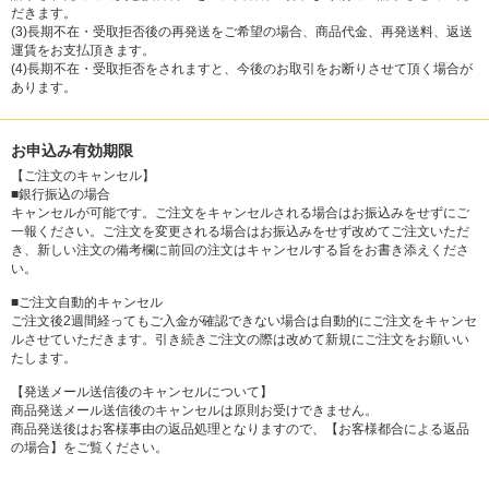
だきます。
(3)長期不在・受取拒否後の再発送をご希望の場合、商品代金、再発送料、返送
運賃をお支払頂きます。
(4)長期不在・受取拒否をされますと、今後のお取引をお断りさせて頂く場合が
あります。
お申込み有効期限
【ご注文のキャンセル】
■銀行振込の場合
キャンセルが可能です。ご注文をキャンセルされる場合はお振込みをせずにご
一報ください。ご注文を変更される場合はお振込みをせず改めてご注文いただ
き、新しい注文の備考欄に前回の注文はキャンセルする旨をお書き添えくださ
い。
■ご注文自動的キャンセル
ご注文後2週間経ってもご入金が確認できない場合は自動的にご注文をキャンセ
ルさせていただきます。引き続きご注文の際は改めて新規にご注文をお願いい
たします。
【発送メール送信後のキャンセルについて】
商品発送メール送信後のキャンセルは原則お受けできません。
商品発送後はお客様事由の返品処理となりますので、【お客様都合による返品
の場合】をご覧ください。