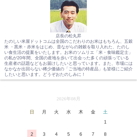
店長の松丸昇
たのしい米屋ドットコムは全国のこだわりのお米はもちろん、五穀
米 ・黒米・赤米をはじめ、昔ながらの雑穀を取り入れた、たのし
い食生活の提案をいたします。お米のソムリエ「米・食味鑑定士」
の私が20年間、全国の産地を歩いて出会った多くの頑張っている
生産者の話題などもお届けしたいと思っています。また、市場には
なかなか出回らない稀少価値の「ご当地の特産品」も皆様にご紹介
したいと思います。どうぞおたのしみに！
2026年08月
日
月
火
水
木
金
土
1
2
3
4
5
6
7
8