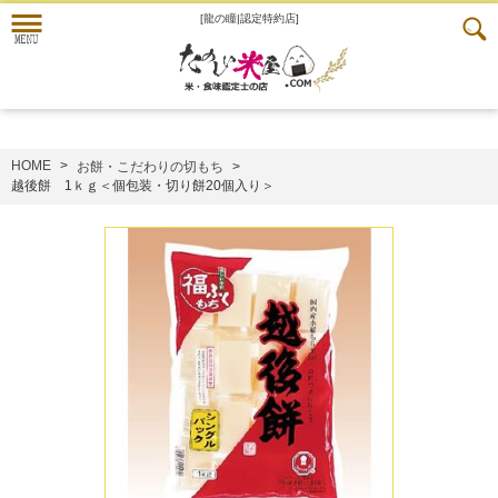
[龍の瞳|認定特約店]
HOME
お餅・こだわりの切もち
越後餅 1ｋｇ＜個包装・切り餅20個入り＞