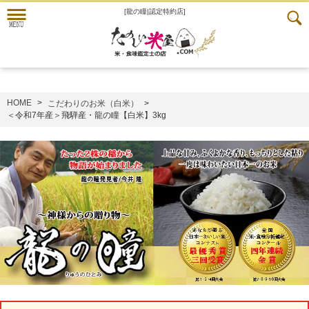
[龍の瞳|認定特約店]
HOME
こだわりのお米（白米）
＜令和7年産＞飛騨産・龍の瞳【白米】3kg