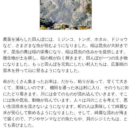
農薬を減らした田んぼには、ミジンコ、トンボ、ホタル、ドジョウ
など、さまざまな虫が住むようになりました。稲は昆虫が大好きで
す。昆虫の糞は稲の栄養になり、稲は昆虫の住みかを提供します。
微生物が土を耕し、稲の根が白く輝きます。田んぼが一つの生き物
になりました。もっと田んぼを元気にしたい村人たちは、広葉樹の
苗木を持って山に登るようになりました。
命がたくさん集まったお米は、だから、粘りがあって、甘くて大き
くて、美味しいのです。 棚田を通った水は村に入り、そのうちに街
にたどり着きます。川には全てのものが流れ込んでいきます。そこ
には魚や昆虫、動物が住んでいます。人々は川のことを考えて、悪
い生活排水を流さないようになります。町の人は美味しくて綺麗な
水が安心して飲めるようになりました。そして、綺麗な流れが海ま
で届くので、アジやサンマなどの魚たちや、貝のシジミたちは、と
ても喜びました。