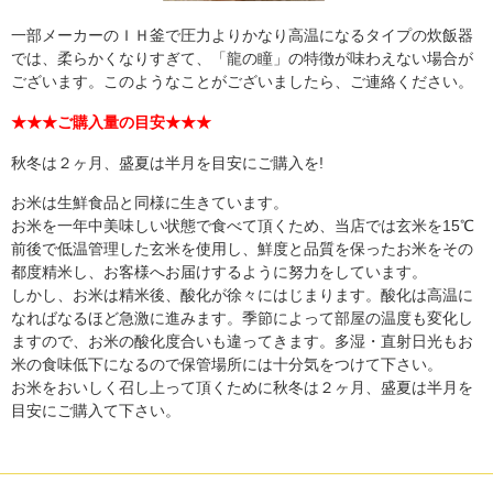
一部メーカーのＩＨ釜で圧力よりかなり高温になるタイプの炊飯器
では、柔らかくなりすぎて、「龍の瞳」の特徴が味わえない場合が
ございます。このようなことがございましたら、ご連絡ください。
★★★ご購入量の目安★★★
秋冬は２ヶ月、盛夏は半月を目安にご購入を!
お米は生鮮食品と同様に生きています。
お米を一年中美味しい状態で食べて頂くため、当店では玄米を15℃
前後で低温管理した玄米を使用し、鮮度と品質を保ったお米をその
都度精米し、お客様へお届けするように努力をしています。
しかし、お米は精米後、酸化が徐々にはじまります。酸化は高温に
なればなるほど急激に進みます。季節によって部屋の温度も変化し
ますので、お米の酸化度合いも違ってきます。多湿・直射日光もお
米の食味低下になるので保管場所には十分気をつけて下さい。
お米をおいしく召し上って頂くために秋冬は２ヶ月、盛夏は半月を
目安にご購入て下さい。