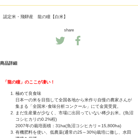
認定米・飛騨産 龍の瞳【白米】
share
商品詳細
「龍の瞳」のここが凄い！
極めて良食味
日本一の米を目指して全国各地から米作り自慢の農家さんが
集まる「全国米･食味分析コンクール」にて金賞受賞。
まだ生産量が少なく、市場に出回っていない稀少お米。(魚沼
コシヒカリの0.2%程)
2007年の栽培面積：31ha(魚沼コシヒカリ＝15,800ha)
有機肥料を使い、低農薬(通常の25～30%)栽培に徹し、水田