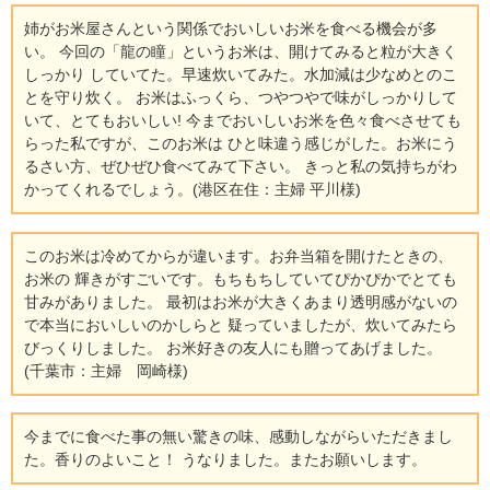
姉がお米屋さんという関係でおいしいお米を食べる機会が多
い。 今回の「龍の瞳」というお米は、開けてみると粒が大きく
しっかり していてた。早速炊いてみた。水加減は少なめとのこ
とを守り炊く。 お米はふっくら、つやつやで味がしっかりして
いて、とてもおいしい! 今までおいしいお米を色々食べさせても
らった私ですが、このお米は ひと味違う感じがした。お米にう
るさい方、ぜひぜひ食べてみて下さい。 きっと私の気持ちがわ
かってくれるでしょう。(港区在住：主婦 平川様)
このお米は冷めてからが違います。お弁当箱を開けたときの、
お米の 輝きがすごいです。もちもちしていてぴかぴかでとても
甘みがありました。 最初はお米が大きくあまり透明感がないの
で本当においしいのかしらと 疑っていましたが、炊いてみたら
びっくりしました。 お米好きの友人にも贈ってあげました。
(千葉市：主婦 岡崎様)
今までに食べた事の無い驚きの味、感動しながらいただきまし
た。香りのよいこと！ うなりました。またお願いします。