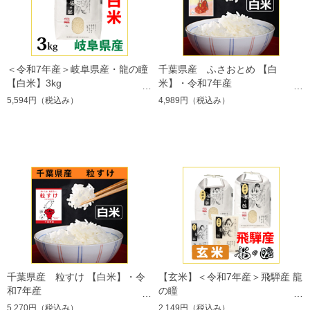
＜令和7年産＞岐阜県産・龍の瞳
千葉県産 ふさおとめ 【白
【白米】3kg
米】・令和7年産
5,594円
（税込み）
4,989円
（税込み）
千葉県産 粒すけ 【白米】・令
【玄米】＜令和7年産＞飛騨産 龍
和7年産
の瞳
5,270円
（税込み）
2,149円
（税込み）