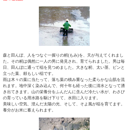
森と田んぼ、人をつなぐ一握りの籾(もみ)を、天が与えてくれまし
た。その籾は偶然に一人の男に発見され、育てられました。男は毎
日、田んぼに通って稲を見つめました。大きな籾、太い茎、ピンと
立った葉、頼もしい稲です。
雨は木々の葉に当たって、落ち葉の積み重なった柔らかな山肌を流
れます。地中深く染み込んで、何十年も経った後に清水となって湧
き出てきます。山の栄養分をふんだんに含んだ冷たい水が、わさび
の育っている用水路を駆け下りて、水田に入ります。
美味しい空気、澄んだ太陽の光、そして、そよ風が稲を育てます。
養分がお米に蓄えられます。