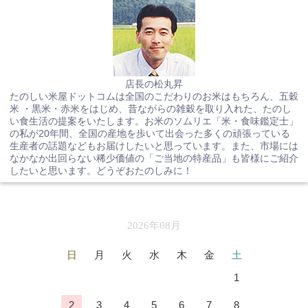
店長の松丸昇
たのしい米屋ドットコムは全国のこだわりのお米はもちろん、五穀
米 ・黒米・赤米をはじめ、昔ながらの雑穀を取り入れた、たのし
い食生活の提案をいたします。お米のソムリエ「米・食味鑑定士」
の私が20年間、全国の産地を歩いて出会った多くの頑張っている
生産者の話題などもお届けしたいと思っています。また、市場には
なかなか出回らない稀少価値の「ご当地の特産品」も皆様にご紹介
したいと思います。どうぞおたのしみに！
2026年08月
日
月
火
水
木
金
土
1
2
3
4
5
6
7
8