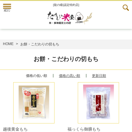
[龍の瞳|認定特約店]
HOME
お餅・こだわりの切もち
お餅・こだわりの切もち
価格の低い順
価格の高い順
更新日順
越後黄金もち
福っくら御膳もち